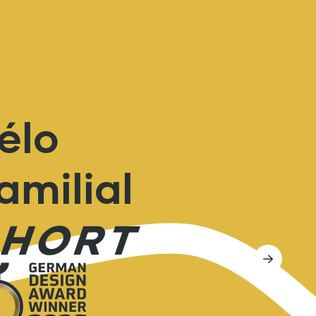
élo
amilial