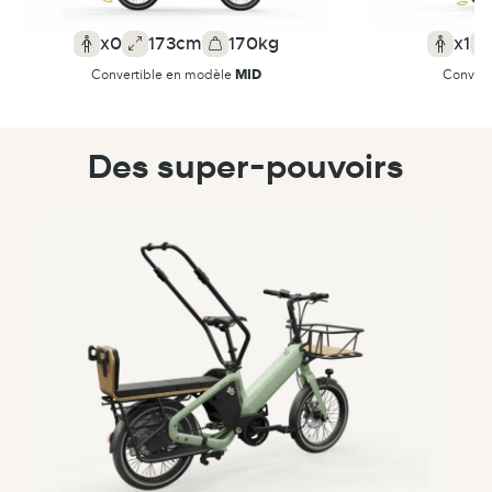
x0
173cm
170kg
x1
MID
Convertible en modèle
Convert
Des super-pouvoirs