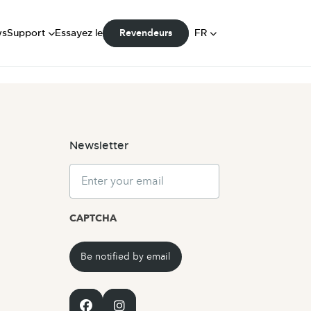
FAQ
Manuels
DE
ws
Support
Essayez le
FR
Revendeurs
Communauté
NL
Newsletter
Email
CAPTCHA