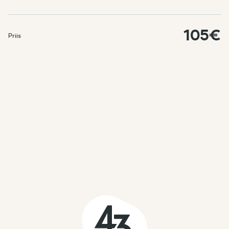
105€
Priis